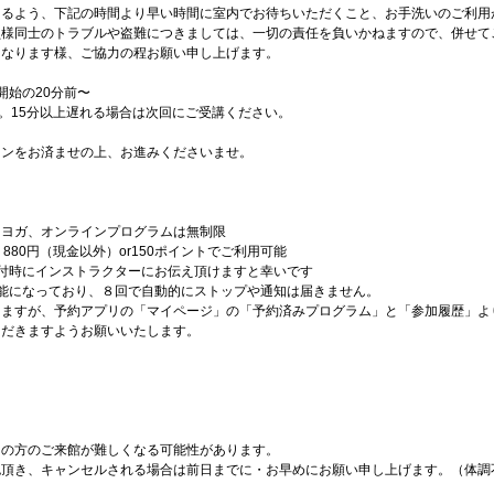
けるよう、下記の時間より早い時間に室内でお待ちいただくこと、お手洗いのご利用
員様同士のトラブルや盗難につきましては、一切の責任を負いかねますので、併せて
となります様、ご協力の程お願い申し上げます。
開始の20分前〜
す。15分以上遅れる場合は次回にご受講ください。
インをお済ませの上、お進みくださいませ。
クヨガ、オンラインプログラムは無制限
880円（現金以外）or150ポイントでご利用可能
付時にインストラクターにお伝え頂けますと幸いです
能になっており、８回で自動的にストップや通知は届きません。
しますが、予約アプリの「マイページ」の「予約済みプログラム」と「参加履歴」よ
ただきますようお願いいたします。
ちの方のご来館が難しくなる可能性があります。
認頂き、キャンセルされる場合は前日までに・お早めにお願い申し上げます。（体調