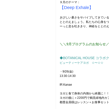
９月のテーマ：
【Deep Exhale】
きびしい暑さをサバイブしてきてい
ととのえましょう。私たちの心身を
ーっと息を吐ききり、神経をととの
＼＼9月プログラムのお知らせ
◆BOTANICAL HOUSE コラボ
ビューティーケアヨガ ☆〜☆☆
・9/26(金)
13:30-14:30
IR:Kanae
ヨガと食で身体の内側から綺麗に！
ヨガの後に＋2200円で鶴見緑地内カフ
都度会員様はレッスン＋お食事セット