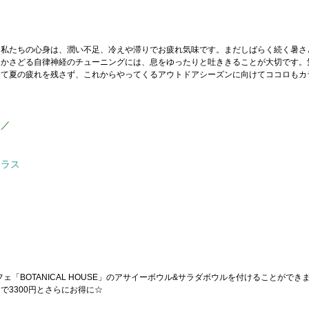
る私たちの心身は、潤い不足、冷えや滞りでお疲れ気味です。まだしばらく続く暑さ
つかさどる自律神経のチューニングには、息をゆったりと吐ききることが大切です。
えて夏の疲れを残さず、これからやってくるアウトドアシーズンに向けてココロもカ
／／
クラス
！
ェ「BOTANICAL HOUSE」のアサイーボウル&サラダボウルを付けることができ
で3300円とさらにお得に☆