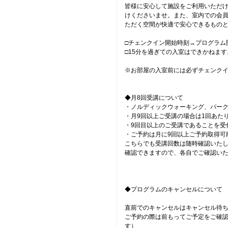
皆様に安心して施設をご利用いただ
けくださいませ。また、室内での会
ただく空間が快適で安心できるもの
□チェンクイン開始時刻→プログラム
□15分を過ぎての入室はできかねま
※お部屋の入室前には必ずチェンク
◆月8回受講について
・ノルディックウォーキング、パー
・月9回以上ご受講の場合は1回あたり
・9回目以上のご受講であることを受
・ご予約は月に9回以上ご予約取得可
こちらでも受講回数は随時確認いた
確認できますので、各自でご確認い
◆プログラムのキャンセルについて
直前でのキャンセルはキャンセル待
ご予約の際は前もってご予定をご確
す）