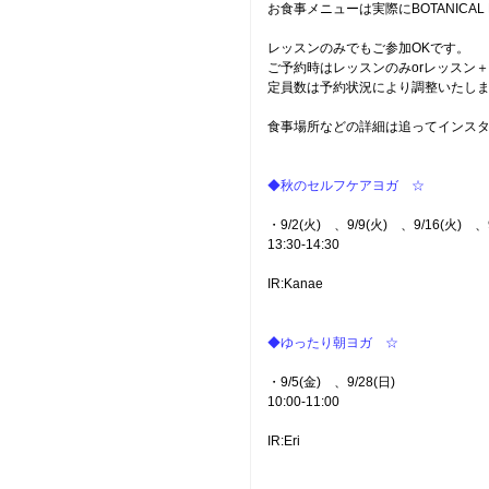
お食事メニューは実際にBOTANIC
レッスンのみでもご参加OKです。
ご予約時はレッスンのみorレッスン
定員数は予約状況により調整いたし
食事場所などの詳細は追ってインスタ
◆秋のセルフケアヨガ ☆
・9/2(火) 、9/9(火) 、9/16(火) 
13:30-14:30
IR:Kanae
◆ゆったり朝ヨガ ☆
・9/5(金) 、9/28(日)
10:00-11:00
IR:Eri