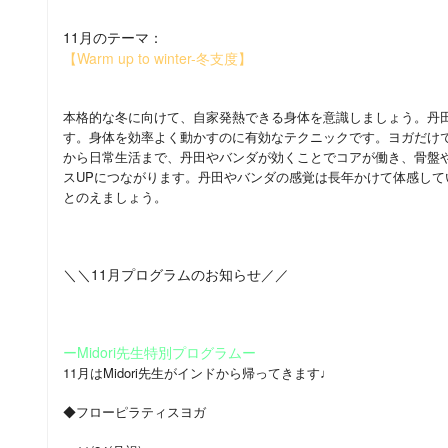
11月のテーマ：
【Warm up to winter-冬支度】
本格的な冬に向けて、自家発熱できる身体を意識しましょう。丹
す。身体を効率よく動かすのに有効なテクニックです。ヨガだけで
から日常生活まで、丹田やバンダが効くことでコアが働き、骨盤
スUPにつながります。丹田やバンダの感覚は長年かけて体感し
とのえましょう。
＼＼11月プログラムのお知らせ／／
ーMidori先生特別プログラムー
11月はMidori先生がインドから帰ってきます♩
◆フローピラティスヨガ